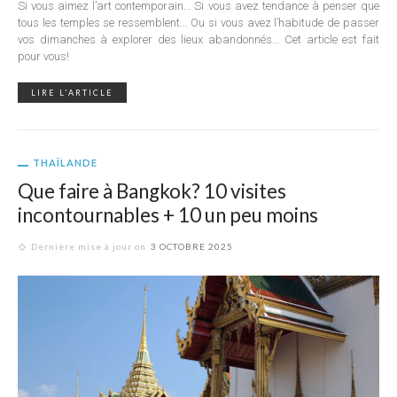
Si vous aimez l’art contemporain… Si vous avez tendance à penser que
tous les temples se ressemblent… Ou si vous avez l’habitude de passer
vos dimanches à explorer des lieux abandonnés… Cet article est fait
pour vous!
LIRE L'ARTICLE
THAÏLANDE
Que faire à Bangkok? 10 visites
incontournables + 10 un peu moins
Dernière mise à jour on
3 OCTOBRE 2025