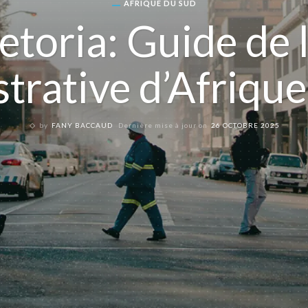
AFRIQUE DU SUD
etoria: Guide de 
trative d’Afriqu
by
FANY BACCAUD
Dernière mise à jour on
26 OCTOBRE 2025