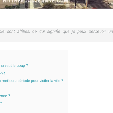
icle sont affiliés, ce qui signifie que je peux percevoir
ia vaut le coup ?
phie
 meilleure période pour visiter la ville ?
rence ?
 ?